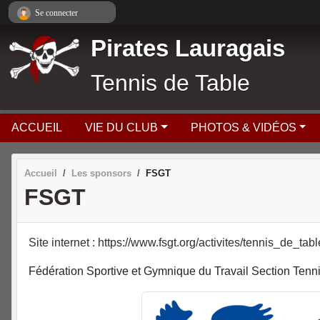
Panneau de gestion des cookies
Se connecter
Pirates Lauragais
Tennis de Table
ACCUEIL
VIE DU CLUB
PHOTOS & VIDÉOS
Accueil
Les sponsors
FSGT
FSGT
Site internet : https://www.fsgt.org/activites/tennis_de_tabl
Fédération Sportive et Gymnique du Travail Section Tenn