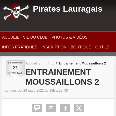
Panneau de gestion des cookies
Pirates Lauragais
ACCUEIL
VIE DU CLUB
PHOTOS & VIDÉOS
INFOS PRATIQUES
INSCRIPTION
BOUTIQUE
OUTILS
Le
mercredi
Accueil
Entrainement Moussaillons 2
23
ENTRAINEMENT
MARS
2022
MOUSSAILLONS 2
Le
mercredi
23
mars
2022
de 19h à 20h30