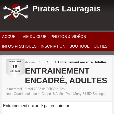
Panneau de gestion des cookies
Pirates Lauragais
ACCUEIL
VIE DU CLUB
PHOTOS & VIDÉOS
INFOS PRATIQUES
INSCRIPTION
BOUTIQUE
OUTILS
Le
mercredi
Accueil
Entrainement encadré, Adultes
18
ENTRAINEMENT
MAI
2022
ENCADRÉ, ADULTES
Le
mercredi
18
mai
2022
de 20h30 à 22h
Lieu :
Grande salle de la Coopé, 8 Allées Paul Marty
31450
Baziège
Entrainement encadré par entraineur