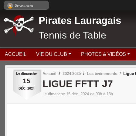
Panneau de gestion des cookies
Se connecter
Pirates Lauragais
Tennis de Table
ACCUEIL
VIE DU CLUB
PHOTOS & VIDÉOS
Accueil
2024-2025
Les évènements
Ligue 
Le
dimanche
15
LIGUE FFTT J7
DÉC.
2024
Le
dimanche
15
déc.
2024
de 09h à 13h