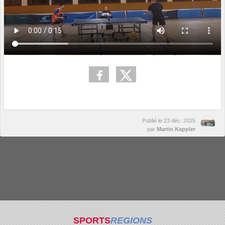
Publié le
23 déc. 2025
par
Martin Kappler
SPORTS
REGIONS